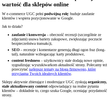
wartość dla sklepów online
W e-commerce UGC pełni
podwójną rolę
: buduje zaufanie
klientów i wspiera pozycjonowanie w Google.
Jak to działa?
zaufanie i konwersja
– obecność recenzji (szczególnie ze
zdjęciami) usuwa bariery zakupowe, zwiększając poczucie
bezpieczeństwa transakcji,
SEO
– recenzje i komentarze generują długi ogon fraz (long-
tail), naturalnie wzbogacając karty produktowe,
content freshness
– użytkownicy stale dodają nowe opinie,
sygnalizując wyszukiwarkom aktualność strony. Polecamy też
przeczytać
najlepsze tematy na bloga firmowego, które
przyciągną Twoich idealnych klientów
.
Sklepy aktywnie zbierające i moderujące UGC zyskują
organiczny,
stale aktualizowany content
odpowiadający na realne pytania
klientów – dokładnie to, czego szuka Google, oceniając przydatność
strony.