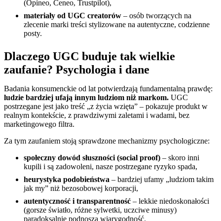
(Opineo, Ceneo, Trustpilot),
materiały od UGC creatorów
– osób tworzących na
zlecenie marki treści stylizowane na autentyczne, codzienne
posty.
Dlaczego UGC buduje tak wielkie
zaufanie? Psychologia i dane
Badania konsumenckie od lat potwierdzają fundamentalną prawdę:
ludzie bardziej ufają innym ludziom niż markom.
UGC
postrzegane jest jako treść „z życia wzięta” – pokazuje produkt w
realnym kontekście, z prawdziwymi zaletami i wadami, bez
marketingowego filtra.
Za tym zaufaniem stoją sprawdzone mechanizmy psychologiczne:
społeczny dowód słuszności (social proof)
– skoro inni
kupili i są zadowoleni, nasze postrzegane ryzyko spada,
heurystyka podobieństwa
– bardziej ufamy „ludziom takim
jak my” niż bezosobowej korporacji,
autentyczność i transparentność
– lekkie niedoskonałości
(gorsze światło, różne sylwetki, uczciwe minusy)
paradoksalnie podnoszą wiarygodność.