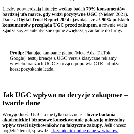
Liczby potwierdzają intuicje: według badań
79% konsumentów
bardziej ufa marce, gdy widzi pozytywne UGC
(Nielsen 2021).
Dane z
Digital Trust Report 2024
ujawniają, że aż
90% polskich
konsumentów przegląda UGC przed zakupem
, a równie wielu
zgadza się, że autentyczne opinie zwiększają zaufanie do firmy.
Protip
: Planując kampanie płatne (Meta Ads, TikTok,
Google), testuj kreacje z UGC versus klasyczne reklamy –
w wielu branżach UGC znacząco poprawia CTR i obniża
koszt pozyskania leada.
Jak UGC wpływa na decyzje zakupowe –
twarde dane
Wiarygodność UGC to nie tylko odczucie –
liczne badania
akademickie i biznesowe konsekwentnie pokazują mierzalny
wpływ treści użytkowników na faktyczne zakupy.
Jeśli chcesz
pogłębić temat, sprawdź
jak zamienić nudne dane w wiralową