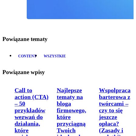
Powiązane tematy
CONTENT
WSZYSTKIE
Powiązane wpisy
Call to
Najlepsze
Wspolpraca
action (CTA)
tematy na
barterowa z
– 50
bloga
twórcami –
przykładów
firmowego,
czy to się
wezwań do
które
jeszcze
działania,
przyciągną
opłaca?
które
Twoich
(Zasady i