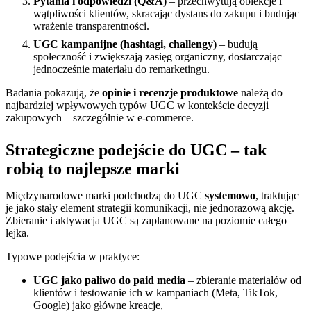
Pytania i odpowiedzi (Q&A)
– przechwytują obiekcje i
wątpliwości klientów, skracając dystans do zakupu i budując
wrażenie transparentności.
UGC kampanijne (hashtagi, challengy)
– budują
społeczność i zwiększają zasięg organiczny, dostarczając
jednocześnie materiału do remarketingu.
Badania pokazują, że
opinie i recenzje produktowe
należą do
najbardziej wpływowych typów UGC w kontekście decyzji
zakupowych – szczególnie w e-commerce.
Strategiczne podejście do UGC – tak
robią to najlepsze marki
Międzynarodowe marki podchodzą do UGC
systemowo
, traktując
je jako stały element strategii komunikacji, nie jednorazową akcję.
Zbieranie i aktywacja UGC są zaplanowane na poziomie całego
lejka.
Typowe podejścia w praktyce:
UGC jako paliwo do paid media
– zbieranie materiałów od
klientów i testowanie ich w kampaniach (Meta, TikTok,
Google) jako główne kreacje,