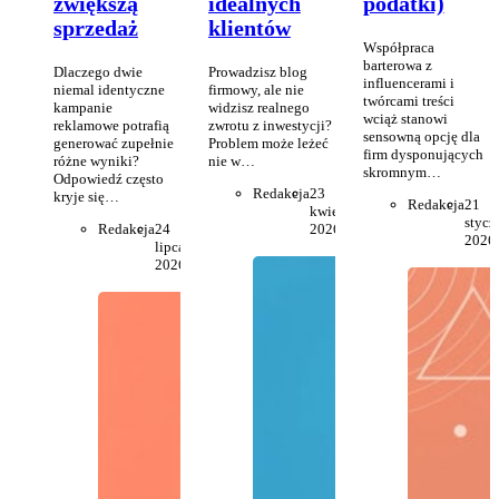
zwiększą
idealnych
podatki)
sprzedaż
klientów
Współpraca
barterowa z
Dlaczego dwie
Prowadzisz blog
influencerami i
niemal identyczne
firmowy, ale nie
twórcami treści
kampanie
widzisz realnego
wciąż stanowi
reklamowe potrafią
zwrotu z inwestycji?
sensowną opcję dla
generować zupełnie
Problem może leżeć
firm dysponujących
różne wyniki?
nie w…
skromnym…
Odpowiedź często
Redakcja
23
kryje się…
Redakcja
21
kwietnia
stycz
Redakcja
24
2026
2026
lipca
2026