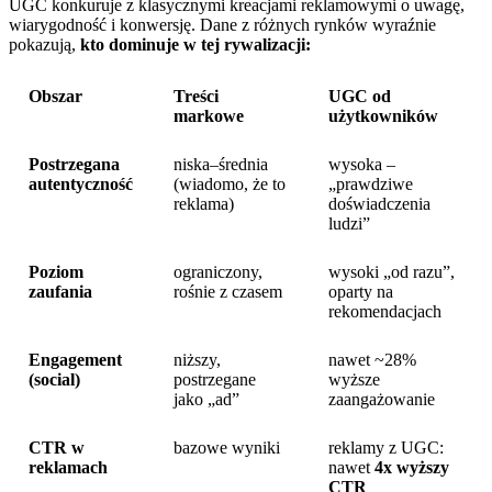
UGC konkuruje z klasycznymi kreacjami reklamowymi o uwagę,
wiarygodność i konwersję. Dane z różnych rynków wyraźnie
pokazują,
kto dominuje w tej rywalizacji:
Obszar
Treści
UGC od
markowe
użytkowników
Postrzegana
niska–średnia
wysoka –
autentyczność
(wiadomo, że to
„prawdziwe
reklama)
doświadczenia
ludzi”
Poziom
ograniczony,
wysoki „od razu”,
zaufania
rośnie z czasem
oparty na
rekomendacjach
Engagement
niższy,
nawet ~28%
(social)
postrzegane
wyższe
jako „ad”
zaangażowanie
CTR w
bazowe wyniki
reklamy z UGC:
reklamach
nawet
4x wyższy
CTR