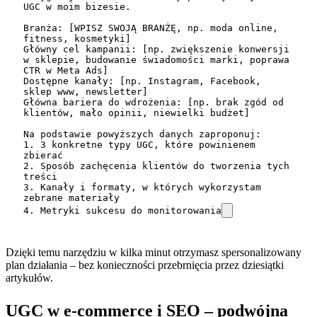
UGC w moim bizesie. 

Branża: [WPISZ SWOJĄ BRANŻĘ, np. moda online, 
fitness, kosmetyki]

Główny cel kampanii: [np. zwiększenie konwersji 
w sklepie, budowanie świadomości marki, poprawa 
CTR w Meta Ads]

Dostępne kanały: [np. Instagram, Facebook, 
sklep www, newsletter]

Główna bariera do wdrożenia: [np. brak zgód od 
klientów, mało opinii, niewielki budżet]

Na podstawie powyższych danych zaproponuj:

1. 3 konkretne typy UGC, które powinienem 
zbierać

2. Sposób zachęcenia klientów do tworzenia tych 
treści

3. Kanały i formaty, w których wykorzystam 
zebrane materiały

4. Metryki sukcesu do monitorowania
Dzięki temu narzędziu w kilka minut otrzymasz spersonalizowany
plan działania – bez konieczności przebrnięcia przez dziesiątki
artykułów.
UGC w e-commerce i SEO – podwójna