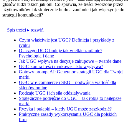
głosów ludzi takich jak oni. Co sprawia, że treści tworzone przez
użytkowników tak skutecznie budują zaufanie i jak włączyć je do
strategii komunikacji?
Spis treści
▸ rozwiń
Czym właściwie jest UGC? Definicja i przykłady z
rynku
Dlaczego UGC buduje tak wielkie zaufanie?
Psychologia i dane
Jak UGC wpływa na decyzje zakupowe – twarde dane
UGC kontra treści markowe – kto wygrywa?
Gotowy prompt AI: Generator strategii UGC dla Twojej
marki
UGC w e-commerce i SEO – podwójna wartość dla
sklepów online
Rodzaje UGC i ich siła oddziaływania
Strategiczne podejście do UGC – tak robią to najlepsze
marki
Ryzyka i pułapki – kiedy UGC może zaszkodzić?
Praktyczne zasady wykorzystania UGC dla polskich
firm