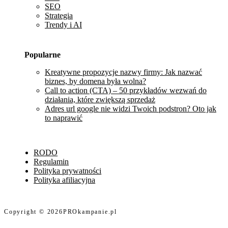
SEO
Strategia
Trendy i AI
Popularne
Kreatywne propozycje nazwy firmy: Jak nazwać
biznes, by domena była wolna?
Call to action (CTA) – 50 przykładów wezwań do
działania, które zwiększą sprzedaż
Adres url google nie widzi Twoich podstron? Oto jak
to naprawić
RODO
Regulamin
Polityka prywatności
Polityka afiliacyjna
Copyright © 2026
PROkampanie.pl