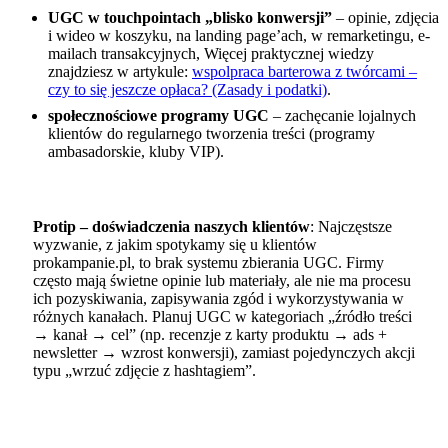
UGC w touchpointach „blisko konwersji”
– opinie, zdjęcia
i wideo w koszyku, na landing page’ach, w remarketingu, e-
mailach transakcyjnych, Więcej praktycznej wiedzy
znajdziesz w artykule:
wspolpraca barterowa z twórcami –
czy to się jeszcze opłaca? (Zasady i podatki)
.
społecznościowe programy UGC
– zachęcanie lojalnych
klientów do regularnego tworzenia treści (programy
ambasadorskie, kluby VIP).
Protip – doświadczenia naszych klientów
: Najczęstsze
wyzwanie, z jakim spotykamy się u klientów
prokampanie.pl, to brak systemu zbierania UGC. Firmy
często mają świetne opinie lub materiały, ale nie ma procesu
ich pozyskiwania, zapisywania zgód i wykorzystywania w
różnych kanałach. Planuj UGC w kategoriach „źródło treści
→ kanał → cel” (np. recenzje z karty produktu → ads +
newsletter → wzrost konwersji), zamiast pojedynczych akcji
typu „wrzuć zdjęcie z hashtagiem”.