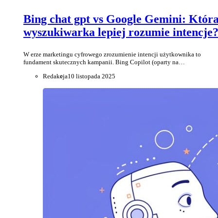
Bing chat gpt vs Google Gemini: Któr
wyszukiwarka lepiej rozumie intencje
W erze marketingu cyfrowego zrozumienie intencji użytkownika to
fundament skutecznych kampanii. Bing Copilot (oparty na…
Redakcja
10 listopada 2025