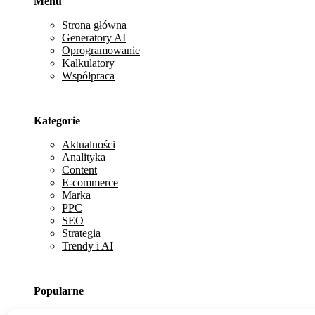
Menu
Strona główna
Generatory AI
Oprogramowanie
Kalkulatory
Współpraca
Kategorie
Aktualności
Analityka
Content
E-commerce
Marka
PPC
SEO
Strategia
Trendy i AI
Popularne
Omnichannel w praktyce: Jak połączyć sklep stacjonarn