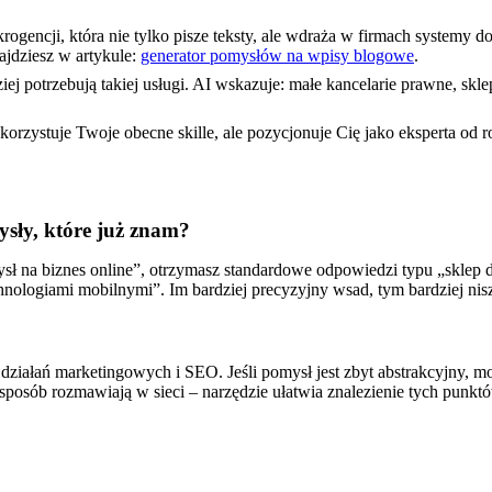
rogencji, która nie tylko pisze teksty, ale wdraża w firmach systemy 
ajdziesz w artykule:
generator pomysłów na wpisy blogowe
.
rdziej potrzebują takiej usługi. AI wskazuje: małe kancelarie prawne, 
rzystuje Twoje obecne skille, ale pozycjonuje Cię jako eksperta od 
sły, które już znam?
mysł na biznes online”, otrzymasz standardowe odpowiedzi typu „sklep 
nologiami mobilnymi”. Im bardziej precyzyjny wsad, tym bardziej nisz
ziałań marketingowych i SEO. Jeśli pomysł jest zbyt abstrakcyjny, 
ś sposób rozmawiają w sieci – narzędzie ułatwia znalezienie tych punkt