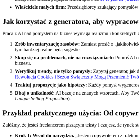
Właściciele małych firm:
Przedsiębiorcy szukający pomysłów
Jak korzystać z generatora, aby wypracow
Praca z AI nad pomysłem na biznes wymaga realizmu i konkretnych d
Zrób inwentaryzację zasobów:
Zamiast prosić o „jakikolwie
tym bardziej realne będą sugestie.
Skup się na problemach, nie na rozwiązaniach:
Poproś AI o 
biznesu.
Weryfikuj trendy, nie tylko pomysły:
Zapytaj generator, jak
Rewolucja Cookies i Sezon Świąteczny Mogą Przemienić Twó
Traktuj propozycje jako hipotezy:
Każdy pomysł wygenerowan
Dbaj o unikalność:
AI bazuje na znanych wzorcach. Aby Twój 
Unique Selling Proposition
).
Przykład praktycznego użycia: Od copywri
Załóżmy, że jesteś freelancerem piszącym teksty i czujesz, że rynek sta
Krok 1: Wsad do narzędzia.
„Jestem copywriterem z 5-letnim