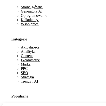
Strona główna
Generatory AI
Oprogramowanie
Kalkulatory
Współpraca
Kategorie
Aktualności
Analityka
Content
E-commerce
Marka
PPC
SEO
Strategia
Trendy i AI
Popularne
Kreatywne propozycje nazwy firmy: Jak nazwać biznes,