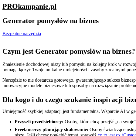
PROkampanie
.pl
Generator pomysłów na biznes
Bezpłatne narzędzia
Czym jest Generator pomysłów na biznes?
Znalezienie dochodowej niszy lub pomysłu na kolejny krok w rozwoju 
pomaga łączyć Twoje unikalne umiejętności i zasoby z realnymi potr
Narzędzie to nie dostarcza gotowego, gwarantującego sukces biznesp
innowacyjne modele biznesowe lub sposoby na rozwiązanie problemów,
Dla kogo i do czego szukanie inspiracji bi
Umiejętność szybkiej adaptacji jest fundamentalna. Wsparcie AI w g
Przyszli przedsiębiorcy:
Osoby, które chcą przejść „na swoje
Freelancerzy planujący skalowanie:
Osoby świadczące usługi
niszę. Jeśli chcesz pogłębić temat, sprawdź
co to jest cx (Cust