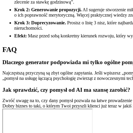
zlecenie za stawkę godzinową”.
Krok 2: Generowanie propozycji.
AI sugeruje stworzenie mik
o ich poprawność merytoryczną. Więcej praktycznej wiedzy zn
Krok 3: Doprecyzowanie.
Prosisz o listę 3 nisz, które najba
nieruchomości.
Efekt:
Masz przed sobą konkretny kierunek rozwoju, który wyko
FAQ
Dlaczego generator podpowiada mi tylko ogólne pomy
Najczęstszą przyczyną są zbyt ogólne zapytania. Jeśli wpiszesz „po
„pomysł na usługę łączącą psychologię zwierząt z nowoczesnymi tech
Jak sprawdzić, czy pomysł od AI ma szansę zarobić?
Zwróć uwagę na to, czy dany pomysł pozwala na łatwe prowadzenie d
Dobry biznes to taki, o którym Twoi przyszli klienci już teraz w jaki