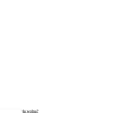
 by domena była wolna?