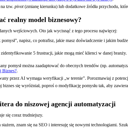
 na tzw.
pivot
(zmianę kierunku) lub dodatkowe źródła przychodu, któr
ać realny model biznesowy?
anych wejściowych. Oto jak wycisnąć z tego procesu najwięcej:
k pomysł”, napisz, co potrafisz, jakie masz doświadczenie i jakim bu
zidentyfikowanie 5 frustracji, jakie mogą mieć klienci w danej branży. 
 dany pomysł można zaadaptować do obecnych trendów (np. automatyzacj
j Biznes?
.
y przez AI wymaga weryfikacji „w terenie”. Porozmawiaj z potencjal
biznes się wyróżniał, poproś o modyfikację pomysłu tak, aby zawiera
tera do niszowej agencji automatyzacji
je się coraz trudniejszy.
 stażem, znam się na SEO i interesuję się nowymi technologiami. Szuk