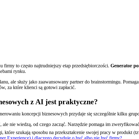
firmy to często najtrudniejszy etap przedsiębiorczości.
Generator po
zebami rynku.
lanu, ale służy jako zaawansowany partner do brainstormingu. Pomaga
 za które klienci są gotowi zapłacić.
znesowych z AI jest praktyczne?
enerowaniu koncepcji biznesowych przydaje się szczególnie kilku grup
”, ale nie wiedzą, od czego zacząć. Narzędzie pomaga im zweryfikować
, które szukają sposobu na przekształcenie swojej pracy w produkt (t
omer Experience) i dlaczego decyduje o być albo nie być firmy?
.